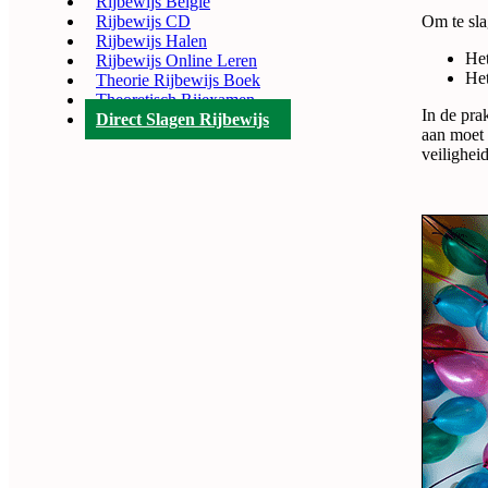
Rijbewijs België
Rijbewijs CD
Om te sla
Rijbewijs Halen
Het
Rijbewijs Online Leren
Het
Theorie Rijbewijs Boek
Theoretisch Rijexamen
In de prak
Direct Slagen Rijbewijs
aan moet 
veilighei