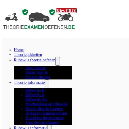
Kies PRO!
THEORIE
EXAMEN
OEFENEN
.BE
Home
Theoriepakketten
Rijbewijs theorie oefenen
Auto theorie
Motor theorie
Scooter theorie
Theorie informatie
Rijbewijs B
Rijbewijs A
Rijbewijs Am
Voorbereiden op rijbewijs
Kosten theorie-examen
Afleggen examencentrum
Voordelen theoriecursus
Tips theorie-examen
Rijbewijs informatie