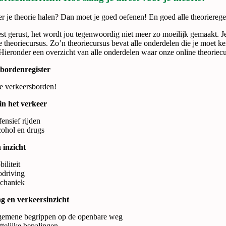
er je theorie halen? Dan moet je goed oefenen! En goed alle theorierege
t gerust, het wordt jou tegenwoordig niet meer zo moeilijk gemaakt. J
e theoriecursus. Zo’n theoriecursus bevat alle onderdelen die je moet ken
ieronder een overzicht van alle onderdelen waar onze online theoriecur
bordenregister
e verkeersborden!
in het verkeer
ensief rijden
ohol en drugs
 inzicht
iliteit
driving
chaniek
g en verkeersinzicht
gemene begrippen op de openbare weg
telijke bepalingen