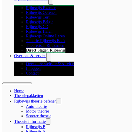
Rijbewijs Examen
Rijbewijs Oefenen
Rijbewijs Test
Rijbewijs België
Rijbewijs CD
Rijbewijs Halen
Rijbewijs Online Leren
Theorie Rijbewijs Boek
Theoretisch Rijexamen
Direct Slagen Rijbewijs
Over ons & service
Over onze website & service
Inloggen
Contact
Home
Theoriepakketten
Rijbewijs theorie oefenen
Auto theorie
Motor theorie
Scooter theorie
Theorie informatie
Rijbewijs B
Rijbewijs A