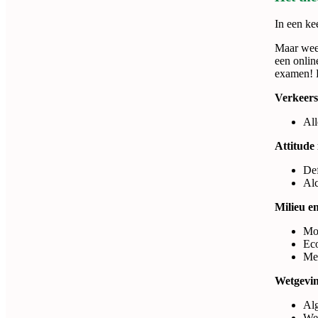
In een ke
Maar wees
een onlin
examen! H
Verkeers
All
Attitude 
Def
Alc
Milieu en
Mob
Eco
Me
Wetgevin
Al
Wet