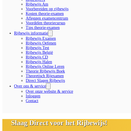
Rijbewijs Am
Voorbereiden op rijbewijs
Kosten theorie-examen
Afleggen examencentrum
Voordelen theoriecursus
Tips theorie-examen
Rijbewijs informatie
Rijbewijs Examen
Rijbewijs Oefenen
Rijbewijs Test
Rijbewijs België
Rijbewijs CD
Rijbewijs Halen
Rijbewijs Online Leren
Theorie Rijbewijs Boek
Theoretisch Rijexamen
Direct Slagen Rijbewijs
Over ons & service
Over onze website & service
Inloggen
Contact
Slaag Direct voor het Rijbewijs!