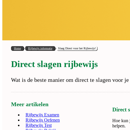
Home
Rijbewijs informatie
Slaag Direct voor het Rijbewijs!
Direct slagen rijbewijs
Wat is de beste manier om direct te slagen voor je r
Meer artikelen
Direct 
Rijbewijs Examen
Rijbewijs Oefenen
Hoe kun j
Rijbewijs Test
helpen.