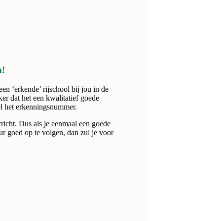
n!
n ‘erkende’ rijschool bij jou in de
ker dat het een kwalitatief goede
jfel het erkenningsnummer.
rricht. Dus als je eenmaal een goede
ur goed op te volgen, dan zul je voor